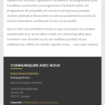
Aujourd’hui, les prêts capitalisés à l’échéance, les programmes pour
travailleurs autonomes, les programmes d’achat/location, les
programmes de propriétés de vacances et toute une panoplie
d’autres alternatives financières novatrices parsèment le monde de
l’achat domiciliaire, améliorant l’accès à la propriété.
Que ce soit votre première maison ou que vous soyez un acheteur
expérimenté avec un excellent crédit, les centres hypothécaires
Dominion vous donnent accès aux meilleurs produits et aux
meilleurs taux offerts au Canada. Appelez-nous… vous serez surpris!
COMMUNIQUER AVEC NOUS
Katie Emma Hebdon
Mortgage Broker
Permis d’initiateur #Victoria
100A 650 Allandale Road
Victoria, BC
V9C 0T7, Canada
Courriel:
khebdon@dominionlending.ca